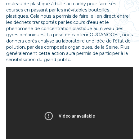
rouleau de plastique à bulle au caddy pour faire ses
courses en passant par les inévitables bouteilles
plastiques. Cela nous a permis de faire le lien direct entre
les déchets transportés par les cours d’eau et le
phénomène de concentration plastique au niveau des
gyres océaniques. La pose de capteur ORGANOGEL, nous
donnera après analyse au laboratoire une idée de l’état de
pollution, par des composés organiques, de la Seine. Plus
généralement cette action aura permis de participer à la
sensibilisation du grand public.