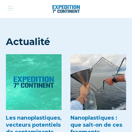
Aller
au
contenu
Actualité
Les nanoplastiques,
Nanoplastiques :
vecteurs potentiels
que sait-on de ces
de contaminants
fragments