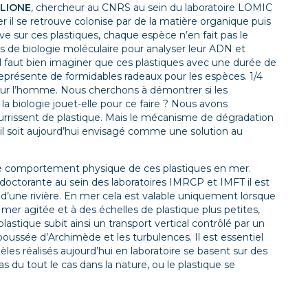
GLIONE
, chercheur au CNRS au sein du laboratoire LOMIC
 il se retrouve colonise par de la matière organique puis
tive sur ces plastiques, chaque espèce n’en fait pas le
ls de biologie moléculaire pour analyser leur ADN et
Il faut bien imaginer que ces plastiques avec une durée de
représente de formidables radeaux pour les espèces. 1/4
ur l’homme. Nous cherchons à démontrer si les
la biologie jouet-elle pour ce faire ? Nous avons
urrissent de plastique. Mais le mécanisme de dégradation
il soit aujourd’hui envisagé comme une solution au
e comportement physique de ces plastiques en mer.
torante au sein des laboratoires IMRCP et IMFT il est
e d’une rivière. En mer cela est valable uniquement lorsque
mer agitée et à des échelles de plastique plus petites,
astique subit ainsi un transport vertical contrôlé par un
a poussée d’Archimède et les turbulences. Il est essentiel
èles réalisés aujourd’hui en laboratoire se basent sur des
s du tout le cas dans la nature, ou le plastique se