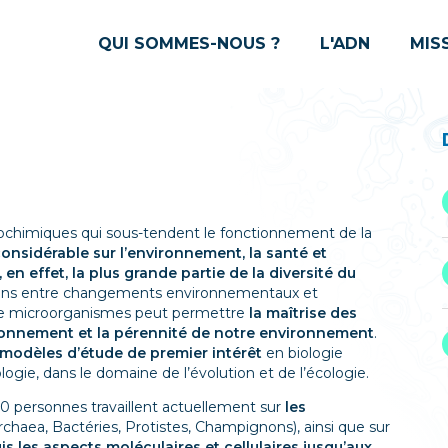
QUI SOMMES-NOUS ?
L'ADN
MIS
géochimiques qui sous-tendent le fonctionnement de la
nsidérable sur l’environnement, la santé et
n effet, la plus grande partie de la diversité du
tions entre changements environnementaux et
e microorganismes peut permettre
la maîtrise des
ionnement et la pérennité de notre environnement
.
modèles d’étude de premier intérêt
en biologie
ogie, dans le domaine de l’évolution et de l’écologie.
0 personnes travaillent actuellement sur
les
chaea, Bactéries, Protistes, Champignons), ainsi que sur
is les aspects moléculaires et cellulaires jusqu’aux