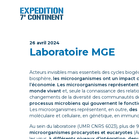
Aller
au
contenu
26 avril 2024
Laboratoire MGE
Acteurs invisibles mais essentiels des cycles bio
biosphère,
les microorganismes ont un impact co
l’économie
.
Les microorganismes représentent, e
monde vivant
et, seule la connaissance des rela
changements de la diversité des communautés d
processus microbiens qui gouvernent le fonct
Les microorganismes représentent, en outre,
des 
moléculaire et cellulaire, en génétique, en immunol
Au sein du laboratoire (UMR CNRS 6023), plus de 9
microorganismes procaryotes et eucaryotes
(Ar
les virus,
à différents niveaux d’intégration, depu